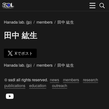
Hanada lab. (jp)
/
members
/
田中 紘生
田中 紘生
Xでポスト
Hanada lab. (jp)
/
members
/
田中 紘生
© ssdl all rights reserved.  
news
members
research
publications
education
outreach