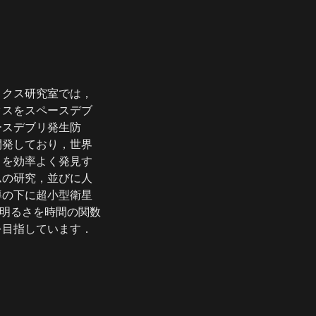
ミクス研究室では，
クスをスペースデブ
ースデブリ発生防
開発しており，世界
リを効率よく発見す
ムの研究，並びに人
導の下に超小型衛星
の明るさを時間の関数
を目指しています．