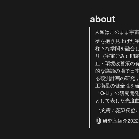
about
人類はこのまま宇
夢を抱き見上げた
様々な学問を融合
リ（宇宙ごみ）問
止・環境改善策の
的な議論の場で日
る観測計画の研究
工衛星の健全性を
「Q-Li」の研究
として表した光度
（文責：花田俊也
研究室紹介2022