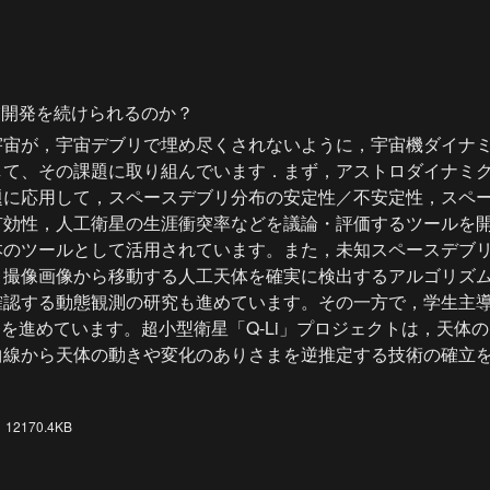
宙開発を続けられるのか？
宇宙が，宇宙デブリで埋め尽くされないように，宇宙機ダイナ
して、その課題に取り組んでいます．まず，アストロダイナミ
題に応用して，スペースデブリ分布の安定性／不安定性，スペ
有効性，人工衛星の生涯衝突率などを議論・評価するツールを
本のツールとして活用されています。また，未知スペースデブ
，撮像画像から移動する人工天体を確実に検出するアルゴリズ
確認する動態観測の研究も進めています。その一方で，学生主
開発を進めています。超小型衛星「Q-Li」プロジェクトは，天体
曲線から天体の動きや変化のありさまを逆推定する技術の確立
）
12170.4KB