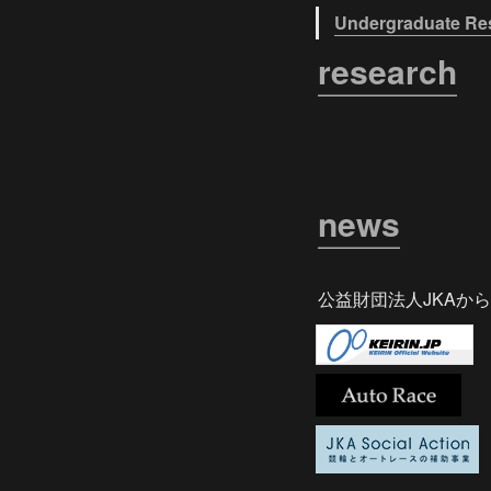
Undergraduate Res
research
news
公益財団法人JKAか