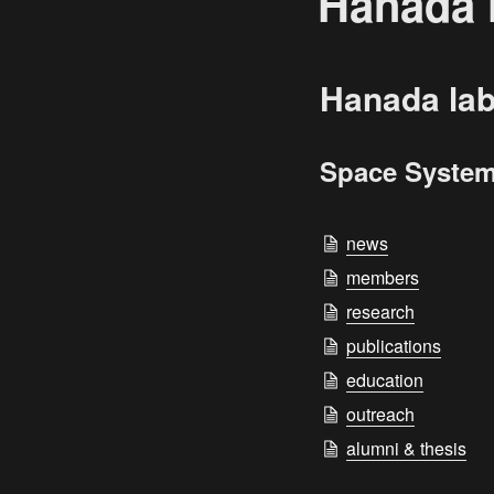
Hanada l
Hanada lab
Space System
news
members
research
publications
education
outreach
alumni & thesis