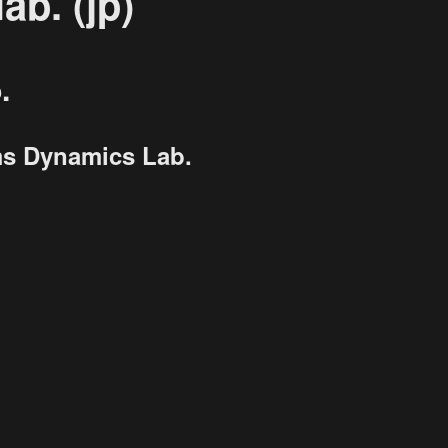
ab. (jp)
.
s Dynamics Lab.