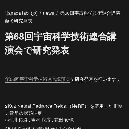
Hanada lab. (jp)
/
news
/
第68回宇宙科学技術連合講演
会で研究発表
第68回宇宙科学技術連合講
演会で研究発表
第68回宇宙科学技術連合講演会
で研究発表を行います．
2K02 Neural Radiance Fields （NeRF） を応用した非協
力衛星の状態推定

○梶川 拓海 , 吉村 康広 , 花田 俊也
3B14 異方性太陽輻射圧の近似解析解
