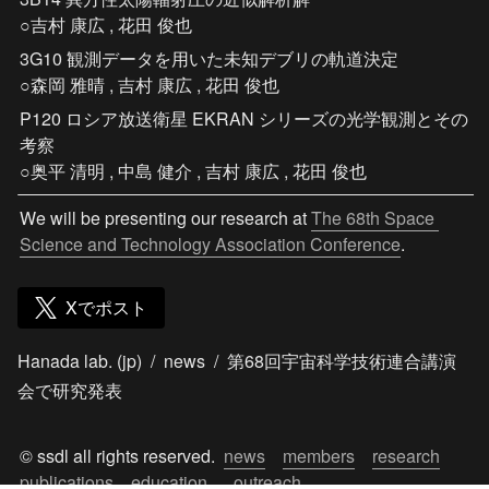
○吉村 康広 , 花田 俊也
3G10 観測データを用いた未知デブリの軌道決定

○森岡 雅晴 , 吉村 康広 , 花田 俊也
P120 ロシア放送衛星 EKRAN シリーズの光学観測とその
考察 

○奥平 清明 , 中島 健介 , 吉村 康広 , 花田 俊也
We will be presenting our research at 
The 68th Space 
Science and Technology Association Conference
. 
Xでポスト
Hanada lab. (jp)
/
news
/
第68回宇宙科学技術連合講演
会で研究発表
© ssdl all rights reserved.  
news
members
research
publications
education
outreach