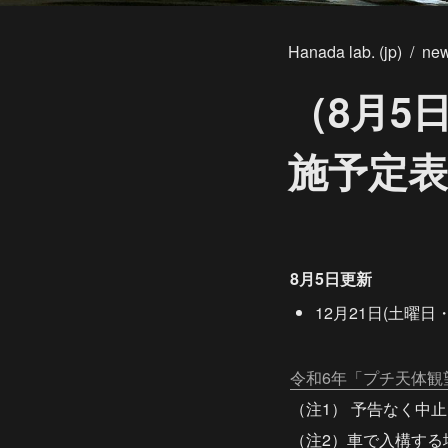
Hanada lab. (jp)
/
ne
（8月5
施予定表
8月5日更新
12月21日(土曜
令和6年「プチ天体観
（注1） 予告なく中
（注2）車で入構す