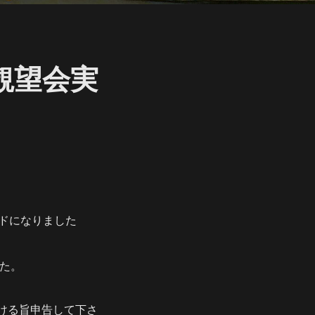
観望会実
ンドになりました
た。
ける旨申告して下さ