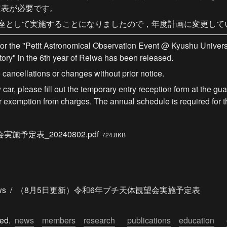
定表が必要です。
講座として実施することになりましたので，年度計画に変更して
or the "Petit Astronomical Observation Event @ Kyushu Univers
ory" in the 6th year of Reiwa has been released.
cancellations or changes without prior notice.
y car, please fill out the temporary entry reception form at the g
for exemption from charges. The annual schedule is required for t
実施予定表_20240802.pdf
724.8KB
ws
/
（8月5日更新）令和6年プチ天体観望会実施予定表
ed.  
news
members
research
publications
education