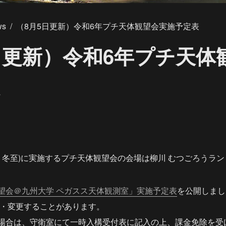
ws
/
（8月5日更新）令和6年プチ天体観望会実施予定表
日更新）令和6年プチ天体
日・冬至)に実施するプチ天体観望会の会場は柳川 むつごろうラ
望会＠九州大学 ペガスス天体観測室」実施予定表
を公開しまし
止・変更することがあります。
る場合は、守衛室にて一時入構受付表に記入の上、課金免除を受