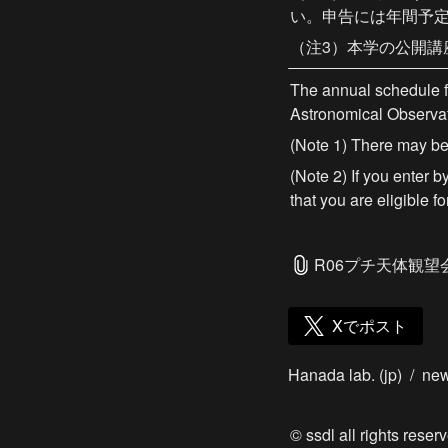
い。申告には年間予
（注3）本学の公開
The annual schedule f
Astronomical Observat
(Note 1) There may be 
(Note 2) If you enter b
that you are eligible 
R06プチ天体観望会
Xでポスト
Hanada lab. (jp)
/
ne
© ssdl all rights reserv