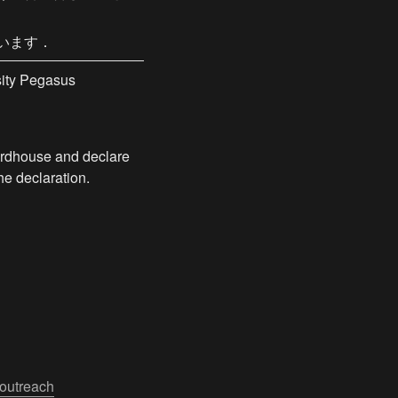
います．
ity Pegasus 
uardhouse and declare 
he declaration.
outreach