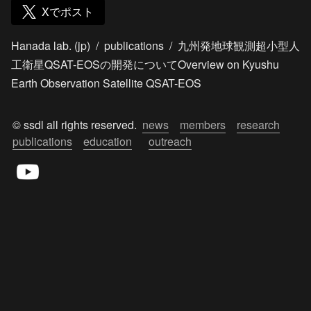
Xでポスト
Hanada lab. (jp)
/
publications
/
九州発地球観測超小型人
工衛星QSAT-EOSの開発についてOverview on Kyushu
Earth Observation Satellite QSAT-EOS
© ssdl all rights reserved.  
news
members
research
publications
education
outreach