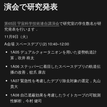
演会で研究発表
第65回 宇宙科学技術連合講演会
で研究室の学生数名が研
究発表を行います．
11月9日（火）
A会場 スペースデブリ(2) 10:40–12:00
1A05 デュアルクォータニオンを用いた姿勢軌道計
算，吹井 柊太
1A06 ステッパーに着目したスペースデブリの軌道伝
播の改善，蚊爪 康吉
1A07 緊急性を考慮したデブリ除去対象の選定，丸山 
貴大
1A08 自己遮蔽効果を考慮したライトカーブの可観測
性解析，今村 健司