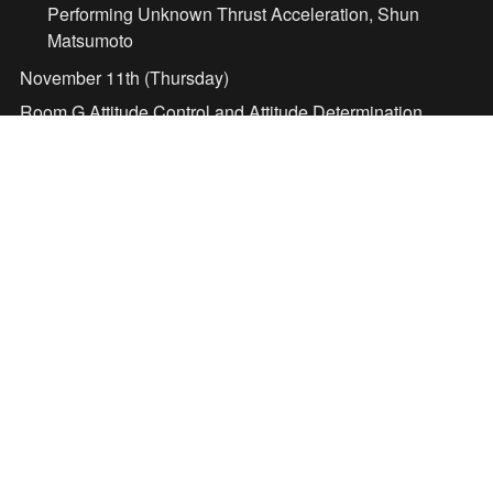
Performing Unknown Thrust Acceleration, Shun 
Matsumoto
November 11th (Thursday)
Room G Attitude Control and Attitude Determination 
16:00-17:40
3G12 Attitude Stabilization of Non-Cooperative 
Satellites Using Laser Ablation, Daisuke Sakai
Xでポスト
Hanada lab. (jp)
/
news
/
第65回 宇宙科学技術連合講演
会で研究発表
© ssdl all rights reserved.  
news
members
research
publications
education
outreach