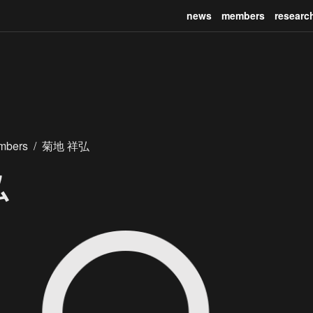
news
members
researc
mbers
/
菊地 祥弘
弘