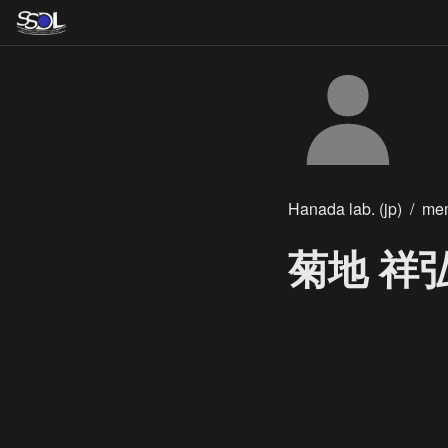
Hanada lab. (jp)
/
me
菊地 祥