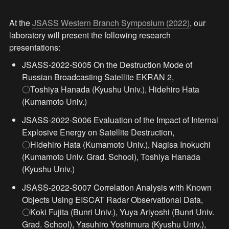
At the 
JSASS Western Branch Symposium (2022)
, our 
laboratory will present the following research 
presentations:
JSASS-2022-S005 On the Destruction Mode of 
Russian Broadcasting Satellite EKRAN 2,

〇Toshiya Hanada (Kyushu Univ.), Hidehiro Hata 
(Kumamoto Univ.)
JSASS-2022-S006 Evaluation of the Impact of Internal 
Explosive Energy on Satellite Destruction,

〇Hidehiro Hata (Kumamoto Univ.), Nagisa Inokuchi 
(Kumamoto Univ. Grad. School), Toshiya Hanada 
(Kyushu Univ.)
JSASS-2022-S007 Correlation Analysis with Known 
Objects Using EISCAT Radar Observational Data,

〇Koki Fujita (Bunri Univ.), Yuya Ariyoshi (Bunri Univ. 
Grad. School), Yasuhiro Yoshimura (Kyushu Univ.), 