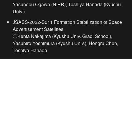
Yasunobu Ogawa (NIPR), Toshiya Hanada (Kyushu 
Univ.)
JSASS-2022-S011 Formation Stabilization of Space 
Advertisement Satellites,

〇Kenta Nakajima (Kyushu Univ. Grad. School), 
Yasuhiro Yoshimura (Kyushu Univ.), Hongru Chen, 
Toshiya Hanada
Xでポスト
Hanada lab. (jp)
/
news
/
日本航空宇宙学会西部支部講演
会 (2022)で研究発表
© ssdl all rights reserved.  
news
members
research
publications
education
outreach