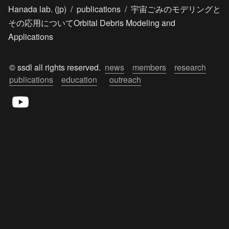
Hanada lab. (jp)
/
publications
/
宇宙ごみのモデリングと
その応用についてOrbital Debris Modeling and
Applications
© ssdl all rights reserved.  
news
members
research
publications
education
outreach