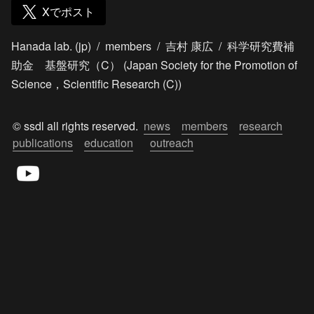
Xでポスト
Hanada lab. (jp)
/
members
/
吉村 康広
/
科学研究費補
助金 基盤研究（C） (Japan Society for the Promotion of
Science，Scientific Research (C))
© ssdl all rights reserved.  
news
members
research
publications
education
outreach