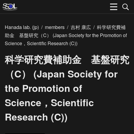
Hanada lab. (jp)
/
members
/
吉村 康広
/
科学研究費補
助金 基盤研究（C） (Japan Society for the Promotion of
Science，Scientific Research (C))
科学研究費補助金 基盤研究
（C） (Japan Society for
the Promotion of
Science，Scientific
Research (C))