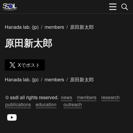
Hanada lab. (jp)
/
members
/
原田新太郎
原田新太郎
Xでポスト
Hanada lab. (jp)
/
members
/
原田新太郎
© ssdl all rights reserved.  
news
members
research
publications
education
outreach