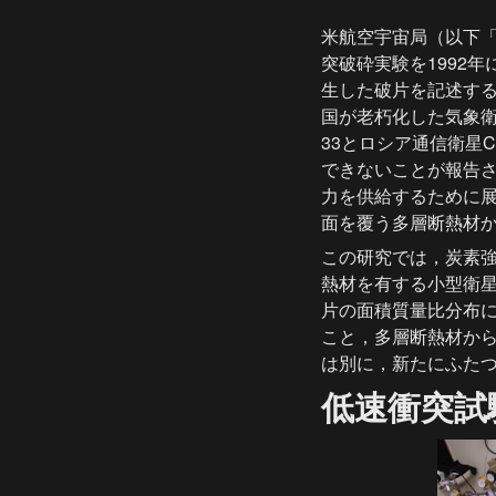
米航空宇宙局（以下「
突破砕実験を1992
生した破片を記述する
国が老朽化した気象衛星
33とロシア通信衛星C
できないことが報告
力を供給するために
面を覆う多層断熱材
この研究では，炭素
熱材を有する小型衛星
片の面積質量比分布
こと，多層断熱材か
は別に，新たにふた
低速衝突試