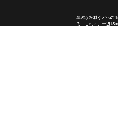
単純な板材などへの
る。これは、一辺15
高速衝突試験の高速
衝突で完全破壊された
重なデータが得られた
突実験施設で行われ
Xでポスト
Hanada lab. (jp)
/
res
© ssdl all rights reserv