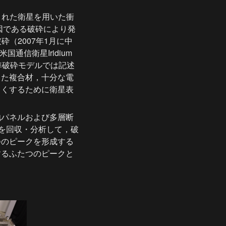
された衛星を用いた衝
因である破砕により発
（2007年1月に中
信衛星Iridium 
標準破砕モデルでは記述
った複合材，十分な電
さくするために衛星表
池パネルおよび多層断
片を回収・分析して，破
つのピークを形成する
するふたつのピークと