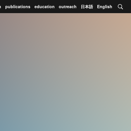
h
publications
education
outreach
日本語
English