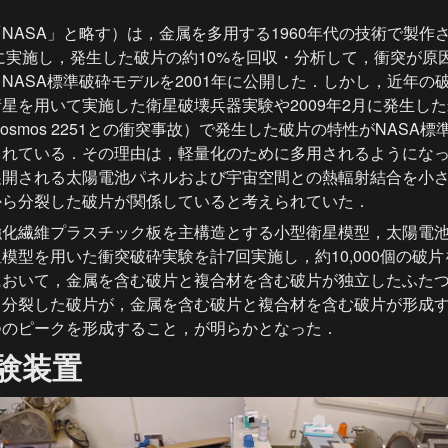
NASA」と略す）は，金属を多用する1960年代の技術で製作
年に実施し，発生した破片の約10%を回収・分析して，衝突が原
NASA標準破砕モデルを2001年に公開した．しかし，近年の破砕
を用いて実施した衛星破壊兵器実験や2009年2月に発生した米国通
osmos 2251との衝突事故）で発生した破片の特性がNASA
されている．その理由は，軽量化のために多用されるようにな
展開される太陽電池パネルおよび宇宙空間との熱輻射結合を小
から分裂した破片が関係していると考えられていた．
強化繊維プラスチック板を主構造とする小型衛星模型，太陽電
模型を用いた衝突破砕実験を計7回実施し，約10,000個の破
において，金属を含む破片と複合材を含む破片が独立したふた
ら分裂した破片が，金属を含む破片と複合材を含む破片が形成
つのピークを形成すること，が明らかとなった．
験装置