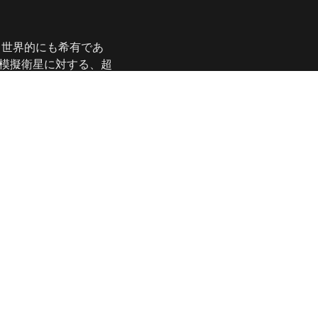
、世界的にも希有であ
た模擬衛星に対する、超
計量され、世界的に貴
星研究室）
の超高速衝
outreach