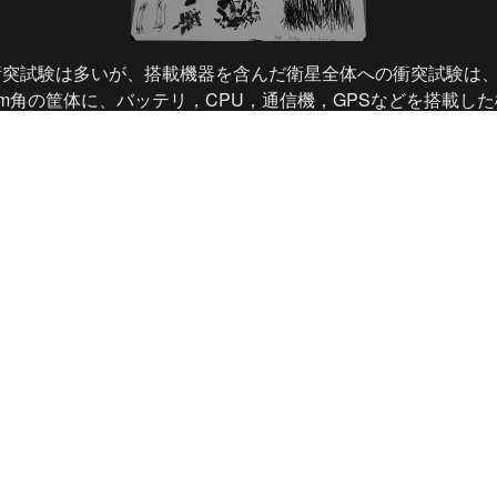
衝突試験は多いが、搭載機器を含んだ衛星全体への衝突試験は
cm角の筐体に、バッテリ，CPU，通信機，GPSなどを搭載し
度撮影写真である。
衛星から、1500個以上の破片が回収され、ひとつずつ分類・
。なお、この衝突試験は 
九州工業大学・計算力学研究室（赤
た。
earch
/
impact experiments
ed.  
news
members
research
publications
education