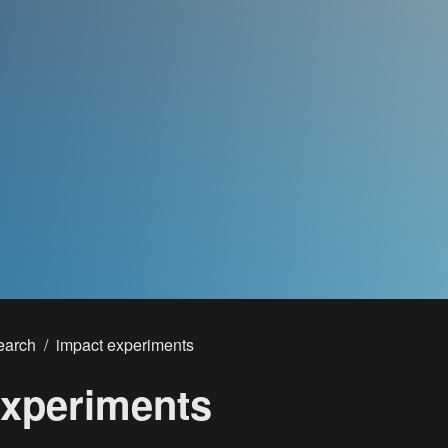
earch
/
impact experiments
experiments