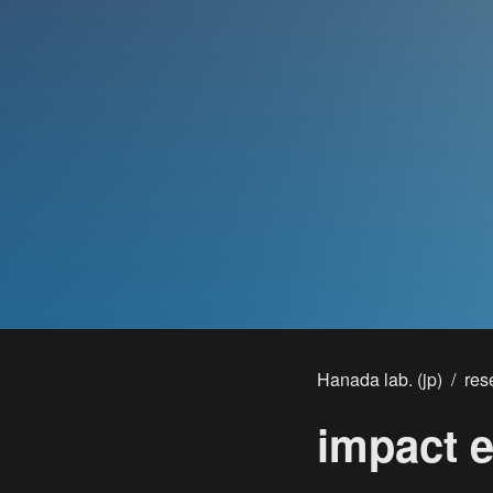
Hanada lab. (jp)
/
res
impact 