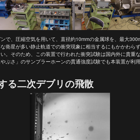
ンで、圧縮空気を用いて、直径約10mmの金属球を、最大300m
要な衛星が多い静止軌道での衝突現象に相当するにもかかわら
ない。そのため、この装置で行われた衝突試験は国内外に貴重
はやぶさ」のサンプラーホーンの貫通強度試験でも本装置が利
する二次デブリの飛散