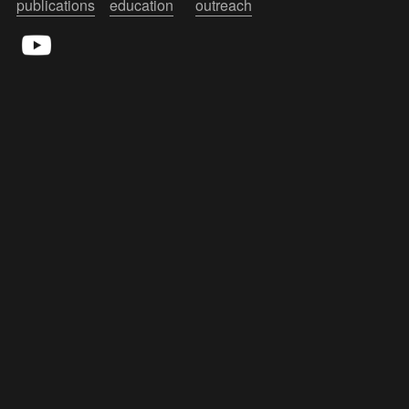
publications
education
outreach