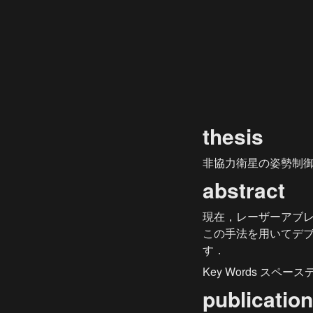
thesis
非協力衛星の姿勢制
abstract
現在，レーザーアブ
この手法を用いてデ
す．
Key Words ス
publicatio