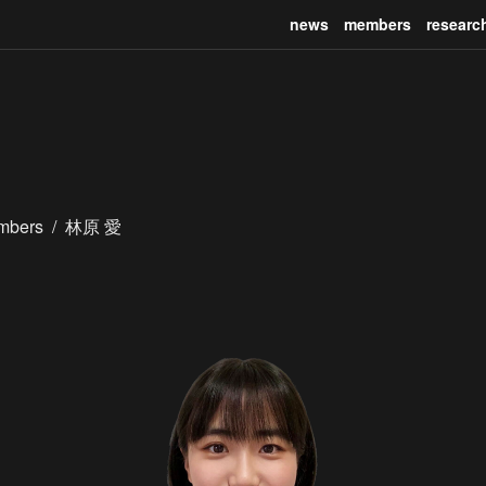
news
members
researc
mbers
/
林原 愛