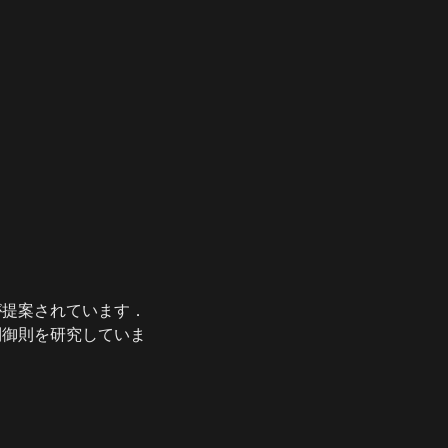
が提案されています．
制御則を研究していま