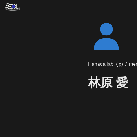
Hanada lab. (jp)
/
me
林原 愛