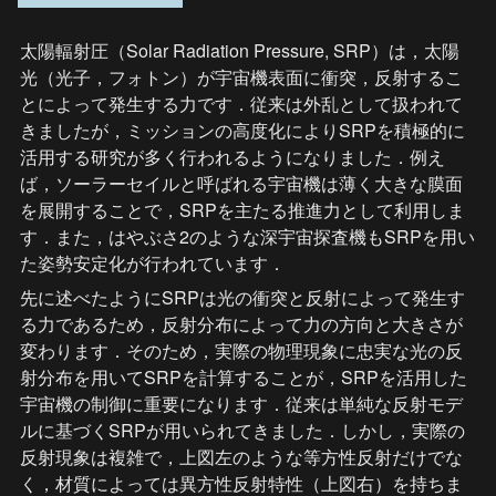
太陽輻射圧（Solar Radiation Pressure, SRP）は，太陽
光（光子，フォトン）が宇宙機表面に衝突，反射するこ
とによって発生する力です．従来は外乱として扱われて
きましたが，ミッションの高度化によりSRPを積極的に
活用する研究が多く行われるようになりました．例え
ば，ソーラーセイルと呼ばれる宇宙機は薄く大きな膜面
を展開することで，SRPを主たる推進力として利用しま
す．また，はやぶさ2のような深宇宙探査機もSRPを用い
た姿勢安定化が行われています．
先に述べたようにSRPは光の衝突と反射によって発生す
る力であるため，反射分布によって力の方向と大きさが
変わります．そのため，実際の物理現象に忠実な光の反
射分布を用いてSRPを計算することが，SRPを活用した
宇宙機の制御に重要になります．従来は単純な反射モデ
ルに基づくSRPが用いられてきました．しかし，実際の
反射現象は複雑で，上図左のような等方性反射だけでな
く，材質によっては異方性反射特性（上図右）を持ちま