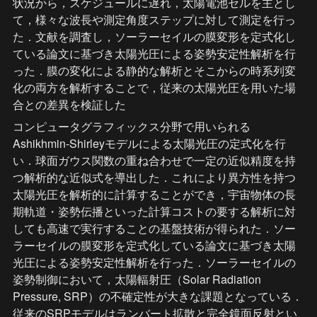
状況から，スケジュールに遅れ，太陽電池セルを主とし
て，様々な波長や測定角度ステップに対して測定を行っ
た．文献を調査し，ソーラーセイルの膜変形を定式化し
ている論文に基づき太陽光圧による姿勢安定性解析を行
った．膜の変化による静的な解析とそこからの時系列変
化の両方を解析することで，従来の太陽光圧を用いた場
合との差異を検証した
コンピュータグラフィックス分野で用いられる
Ashikhmin-Shirleyモデルによる太陽光圧の定式化を行
い．球面ガウス関数の重ね合わせで一定の近似精度を持
つ解析的な近似式を導出した．これにより異方性を持つ
太陽光圧を解析的に計算することができ，宇宙物体の長
期軌道・姿勢伝播といった計算コストの要する解析に対
しても高速で実行することの基盤技術が得られた．ソー
ラーセイルの膜変形を定式化している論文に基づき太陽
光圧による姿勢安定性解析を行った．ソーラーセイルの
姿勢制御において，太陽輻射圧（Solar Radiation 
Pressure, SRP）の不確定性が大きな課題となっている．
従来のSRPモデルはランバート拡散と完全鏡面反射とい