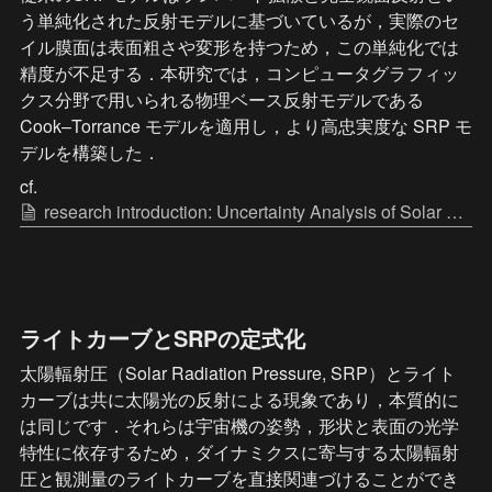
う単純化された反射モデルに基づいているが，実際のセ
イル膜面は表面粗さや変形を持つため，この単純化では
精度が不足する．本研究では，コンピュータグラフィッ
クス分野で用いられる物理ベース反射モデルである 
Cook–Torrance モデルを適用し，より高忠実度な SRP モ
デルを構築した．
cf. 
research introduction: Uncertainty Analysis of Solar Sail Attitude under High-Fidelity Solar Radiation Pressure
ライトカーブとSRPの定式化
太陽輻射圧（Solar Radiation Pressure, SRP）とライト
カーブは共に太陽光の反射による現象であり，本質的に
は同じです．それらは宇宙機の姿勢，形状と表面の光学
特性に依存するため，ダイナミクスに寄与する太陽輻射
圧と観測量のライトカーブを直接関連づけることができ