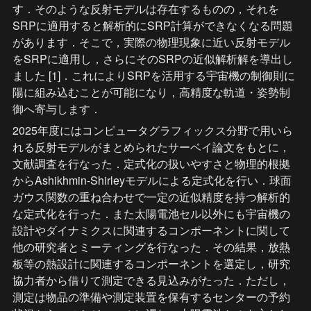
す．そのような反射モデルは存在するものの，それを
SRPに適用すると解析的にSRP計算ができなくなる問題
があります．そこで，実際の物理現象に近い反射モデル
をSRPに適用し，さらにそのSRPの近似解析解を導出し
ました [1]．これによりSRPを活用する宇宙機の制御則に
陽に組み込むことが可能になり，高精度な軌道・姿勢制
御へ寄与します．
2025年度にはコンピュータグラフィックス分野で用いら
れる反射モデルがまとめられたサーベイ論文をもとに，
文献調査を行なった．定式化の扱いやすさと物理的根拠
からAshikhmin-Shirleyモデルによる定式化を行い．球面
ガウス関数の重ね合わせで一定の近似精度を持つ解析的
な定式化を行った．また太陽電池セル以外にも宇宙機の
設計やダイナミクスに関連するコンポーネントに関して
他の研究者とミーティングを行なった．その結果，放熱
板等の熱設計に関連するコンポーネントを選定し，研究
協力者から借りて測定できる見込みがたった．ただし，
測定は物品の準備や測定装置を保有するセンターの予約