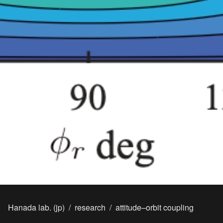
Hanada lab. (jp)
/
research
/
attitude–orbit coupling