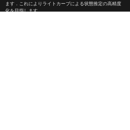
ます．これによりライトカーブによる状態推定の高精度
化を目指します．
Dual Quaternionsによる姿
勢・軌道解析
姿勢表現に用いられるクォータニオン（Quaternions）を
拡張したDual Quaternionsを用いて姿勢・軌道の高精度
計算を研究しています[3]．Dual Quaternionsを用いるこ
とで，Quaternionsと同様の表現や性質を保ったまま，姿
勢と位置（軌道）運動を統一的に扱うことができます．
特に幾何的な構造を保った数値積分や推定に用いられる
平均化手法を導出しています．