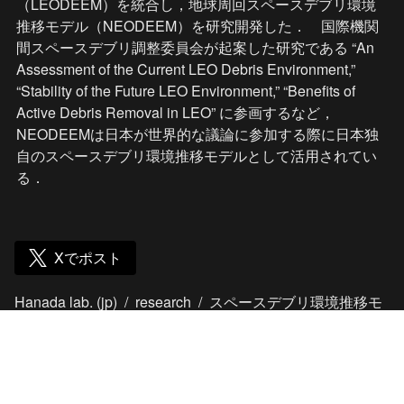
（LEODEEM）を統合し，地球周回スペースデブリ環境
推移モデル（NEODEEM）を研究開発した．　国際機関
間スペースデブリ調整委員会が起案した研究である “An 
Assessment of the Current LEO Debris Environment,” 
“Stability of the Future LEO Environment,” “Benefits of 
Active Debris Removal in LEO” に参画するなど，
NEODEEMは日本が世界的な議論に参加する際に日本独
自のスペースデブリ環境推移モデルとして活用されてい
る．
Xでポスト
Hanada lab. (jp)
/
research
/
スペースデブリ環境推移モ
デル
© ssdl all rights reserved.  
news
members
research
publications
education
outreach