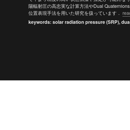
陽輻射圧の高忠実な計算方法やDual Quaterni
位置表現手法を用いた研究を扱っています． 
rea
keywords: solar radiation pressure (SRP), dua
Xでポスト
Hanada lab. (jp)
/
research
/
control & estimatio