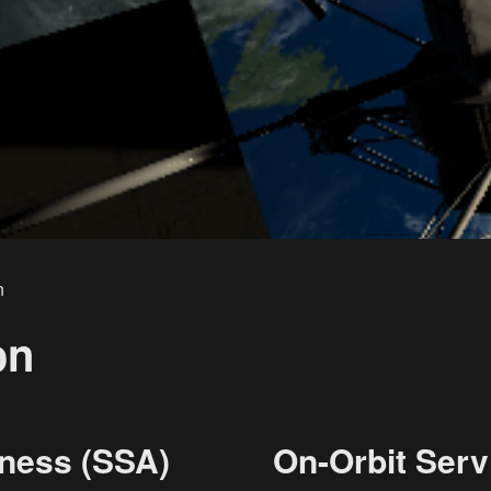
n
on
eness (SSA)
On-Orbit Serv