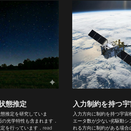
状態推定
入力制約を持つ宇
状態推定を研究していま
入力方向に制約を持つ宇宙
面の光学特性も含まれます．
エータ数が少ない劣駆動シ
推定を行っています．
read 
れる方向に制約がある場合