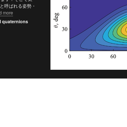
onsと呼ばれる姿勢・
d more
l quaternions
n