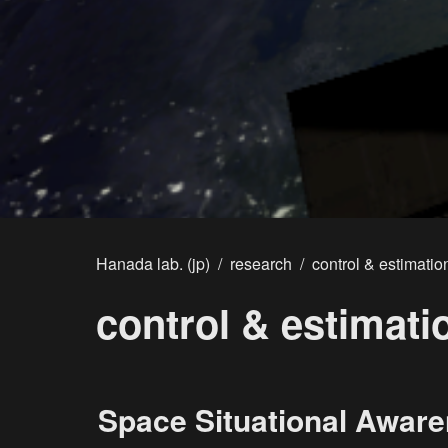
Hanada lab. (jp)
/
research
/
control & estimatio
control & estimati
Space Situational Awar